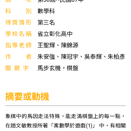
科別
數學科
得獎情形
第三名
學校名稱
省立彰化高中
指導老師
王聖輝、陳錦源
作者
朱安強、陳冠宇、吳泰輝、朱柏彥
關鍵字
馬步玄機，棋盤
摘要或動機
象棋中的馬因走法特殊，能走滿棋盤上的每一點，
在趙文敏教授所著「寓數學於遊戲(1)」 中，有相關