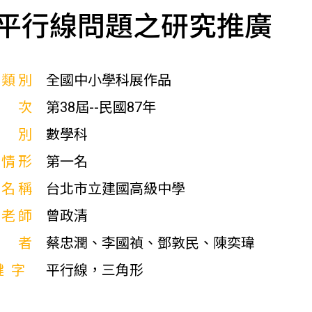
平行線問題之研究推廣
展類別
全國中小學科展作品
屆次
第38屆--民國87年
科別
數學科
獎情形
第一名
校名稱
台北市立建國高級中學
導老師
曾政清
作者
蔡忠潤、李國禎、鄧敦民、陳奕瑋
鍵字
平行線，三角形