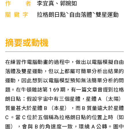
作者
李宜真、郭婉如
關鍵字
拉格朗日點ˋ自由落體ˋ雙星運動
摘要或動機
在練習作電腦動畫的過程中，做出以電腦模擬自由
落體及雙星運動，但以上都屬可簡單分析出結果的
運動，因此想到以電腦模型預知無法簡單分析的問
題。在牛頓雜誌第 1 69 期，有一篇文章曾提到拉格
朗日點：假設宇宙中有三個星體，星體 A （太陽）
質量甚大於星體 B （本星），而 B 質量遠大於星體
C 。當 C 位於五個稱為拉格朗日點的位置上時（如
圖），會與 B 的角速度一致，環繞 A 公轉。圖中