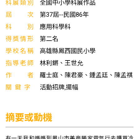
科展類別
全國中小學科展作品
屆次
第37屆--民國86年
科別
應用科學科
得獎情形
第二名
學校名稱
高雄縣鳳西國民小學
指導老師
林利鏘、王世允
作者
羅士庭、陳君豪、鍾孟廷、陳孟祺
關鍵字
活動招牌,擺幅
摘要或動機
有一天我和媽媽到鳳山市美商勝家電氣行去購買冷