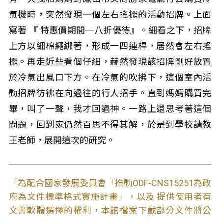
氣機時，突然發現一個左右搖擺的活動招牌。上面
寫著 『 特惠價期間─八折優待』。細看之下，招牌
上方以細棉繩綁著，形成一四連桿，居然會左右搖
擺。再走近些看個仔細，赫然發現該招牌剛好放置
於冷氣出風口下方。在冷氣的吹拂下，這個室內活
動招牌彷彿在向過往的行人招手。直到媽媽購買完
畢，叫了一聲，我才回過神。一路上還思考著這個
問題，回到家仍然百思不得其解，於是到學校請教
王老師，展開這次的研究。
「為配合國家發展委員會「推動ODF-CNS15251為政
府為文件標準格式實施計畫」，以及 提供使用者有
文書軟體選擇的權利，本館檔案下載部分文件將公