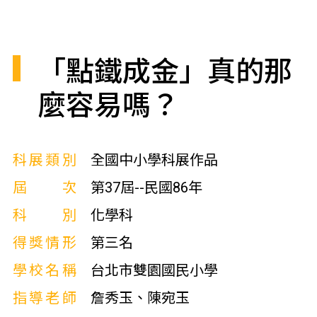
「點鐵成金」真的那
麼容易嗎？
科展類別
全國中小學科展作品
屆次
第37屆--民國86年
科別
化學科
得獎情形
第三名
學校名稱
台北市雙園國民小學
指導老師
詹秀玉、陳宛玉