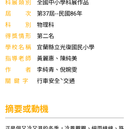
科展類別
全國中小學科展作品
屆次
第37屆--民國86年
科別
物理科
得獎情形
第二名
學校名稱
宜蘭縣立光復國民小學
指導老師
黃麗惠、陳純美
作者
李純青、倪婉雯
關鍵字
行車安全ˋ交通
摘要或動機
正是個又冷又濕的冬季，冷風颼颼、細雨綿綿、路