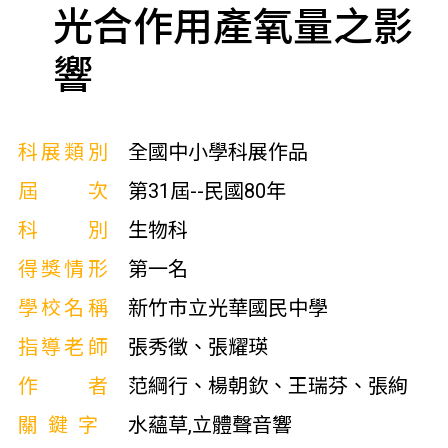
光合作用產氧量之影
響
科展類別
全國中小學科展作品
屆次
第31屆--民國80年
科別
生物科
得獎情形
第一名
學校名稱
新竹市立光華國民中學
指導老師
張秀徵、張耀瑛
作者
范綱行、楊朝欽、王瑞芬、張絢
關鍵字
水蘊草,立體聲音響