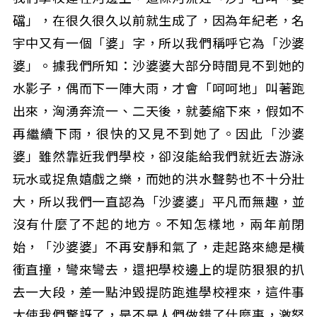
礑」，在很久很久以前就生成了，因為年紀老，名
宇中又有一個「婆」字，所以我們稱呼它為「沙婆
婆」。據我們所知：沙婆婆大部分時間見不到她的
水影子，偶而下一陣大雨，才會「呵呵地」叫著跑
出來，洶湧奔流一、二天後，就萎縮下來，假如不
再繼續下雨，很快的又見不到她了。因此「沙婆
婆」雖然靠近我們學校，卻沒能給我們就近去游泳
玩水或捉魚嬉戲之樂，而她的洪水聲勢也不十分壯
大，所以我們一直認為「沙婆婆」平凡而無趣，並
沒有什麼了不起的地方。不知怎樣地，兩年前閉
始，「沙婆婆」不再安靜和氣了，走起路來總是橫
衝直撞，彎來彎去，還把學校邊上的堤防狠狠的扒
去一大段，差一點沖毀提防跑進學校裡來，這件事
太使我們驚訝了，是不是人們做錯了什麼事，激怒