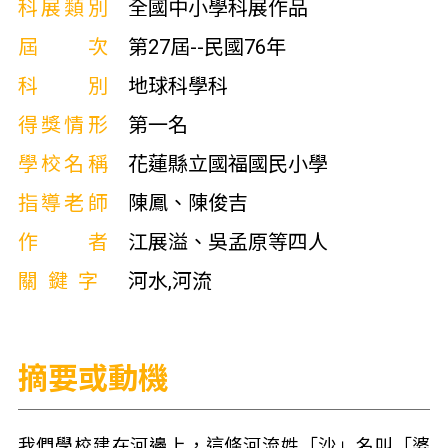
科展類別
全國中小學科展作品
屆次
第27屆--民國76年
科別
地球科學科
得獎情形
第一名
學校名稱
花蓮縣立國福國民小學
指導老師
陳鳳、陳俊吉
作者
江展溢、吳孟原等四人
關鍵字
河水,河流
摘要或動機
我們學校建在河邊上，這條河流姓「沙」名叫「婆