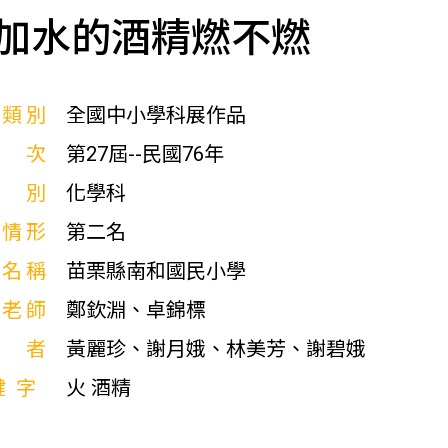
加水的酒精燃不燃
展類別
全國中小學科展作品
屆次
第27屆--民國76年
科別
化學科
獎情形
第二名
校名稱
苗栗縣南和國民小學
導老師
鄭欽淵、卓錦標
作者
黃麗珍、謝月娥、林美芳、謝碧娥
鍵字
火 酒精