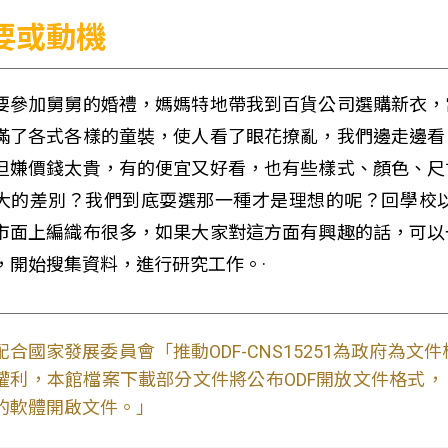
要或動機
要參加舅舅的婚禮，媽媽特地帶我到百貨公司選購新衣，
滿了各式各樣的童裝，使人看了眼花撩亂，我們邊走邊看
但嫌價錢太貴，有的便宜又好看，也有些樣式、顏色、尺
大的差別？我們到底耍選那一種才是理想的呢？回學校
市面上編織布很多，如果大家對這方面有興趣的話，可以
，開始搜集資料，進行研究工作。·
配合國家發展委員會「推動ODF-CNS15251為政府為
權利，本館檔案下載部分文件將公布ODF開放文件格式， 免費
的軟體開啟文件。」