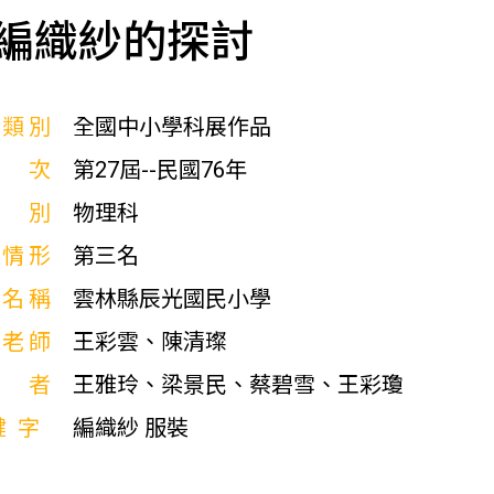
編織紗的探討
展類別
全國中小學科展作品
屆次
第27屆--民國76年
科別
物理科
獎情形
第三名
校名稱
雲林縣辰光國民小學
導老師
王彩雲、陳清璨
作者
王雅玲、梁景民、蔡碧雪、王彩瓊
鍵字
編織紗 服裝