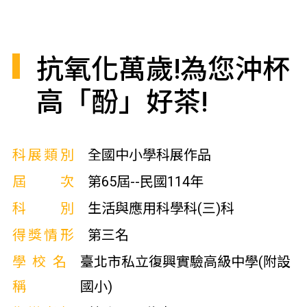
抗氧化萬歲!為您沖杯
高「酚」好茶!
科展類別
全國中小學科展作品
屆次
第65屆--民國114年
科別
生活與應用科學科(三)科
得獎情形
第三名
學校名
臺北市私立復興實驗高級中學(附設
稱
國小)