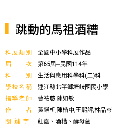
跳動的馬祖酒糟
科展類別
全國中小學科展作品
屆次
第65屆--民國114年
科別
生活與應用科學科(二)科
學校名稱
連江縣北竿鄉塘岐國民小學
指導老師
曹祐慈;陳如敏
作者
黃鍩析;陳楷中;王熙評;林品岑
關鍵字
紅麴、酒糟、酵母菌