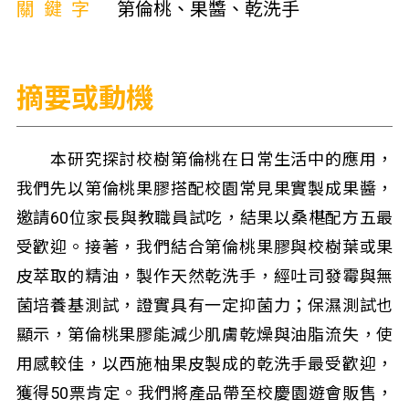
關鍵字
第倫桃、果醬、乾洗手
摘要或動機
本研究探討校樹第倫桃在日常生活中的應用，
我們先以第倫桃果膠搭配校園常見果實製成果醬，
邀請60位家長與教職員試吃，結果以桑椹配方五最
受歡迎。接著，我們結合第倫桃果膠與校樹葉或果
皮萃取的精油，製作天然乾洗手，經吐司發霉與無
菌培養基測試，證實具有一定抑菌力；保濕測試也
顯示，第倫桃果膠能減少肌膚乾燥與油脂流失，使
用感較佳，以西施柚果皮製成的乾洗手最受歡迎，
獲得50票肯定。我們將產品帶至校慶園遊會販售，