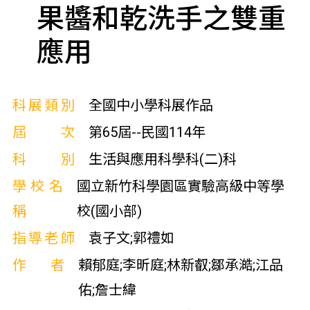
果醬和乾洗手之雙重
應用
科展類別
全國中小學科展作品
屆次
第65屆--民國114年
科別
生活與應用科學科(二)科
學校名
國立新竹科學園區實驗高級中等學
稱
校(國小部)
指導老師
袁子文;郭禮如
作者
賴郁庭;李昕庭;林新叡;鄒承澔;江品
佑;詹士緯