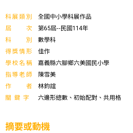
科展類別
全國中小學科展作品
屆次
第65屆--民國114年
科別
數學科
得獎情形
佳作
學校名稱
嘉義縣六腳鄉六美國民小學
指導老師
陳雪美
作者
林鈞誼
關鍵字
六邊形總數、初始配對、共用格
摘要或動機