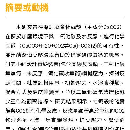
摘要或動機
本研究旨在探討廢棄牡蠣殼（主成分CaCO3）
在模擬加壓環境下與二氧化碳及水反應，進行化學
固碳（CaCO3+H2O+CO2⇌Ca(HCO3)2)的可行性，
並連結深海高壓環境有助於穩定碳酸氫鈣的概念。
研究小組設計實驗裝置(包含固碳反應艙、二氧化碳
集氣筒、未反應二氧化碳收集筒)模擬壓力，探討反
應時間、牡蠣殼粉用量、初始壓力、水溶液種類、
混合方式及溫度等變因，並以二氧化碳氣體體積減
少量作為觀察指標。 研究結果顯示，牡蠣殼粉確實
能與CO2進行化學反應，反應量顯著高於單純的CO2
物理溶解。進一步實驗發現，提高壓力、降低溫
度、加強混合(每5分鐘攪拌)及延長反應時間均能提