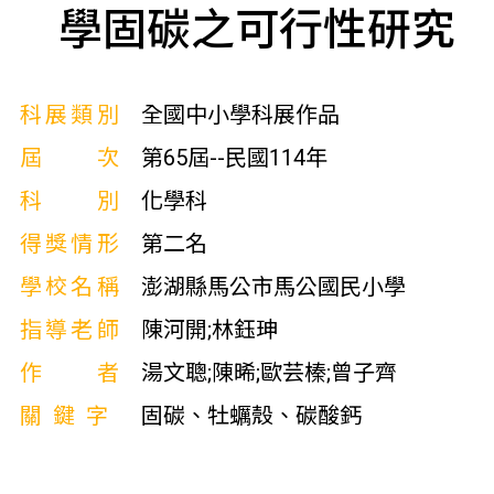
學固碳之可行性研究
科展類別
全國中小學科展作品
屆次
第65屆--民國114年
科別
化學科
得獎情形
第二名
學校名稱
澎湖縣馬公市馬公國民小學
指導老師
陳河開;林鈺珅
作者
湯文聰;陳晞;歐芸榛;曾子齊
關鍵字
固碳、牡蠣殼、碳酸鈣