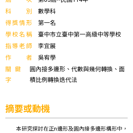
科別
數學科
得獎情形
第一名
學校名稱
臺中市立臺中第一高級中等學校
指導老師
李宜展
作者
吳宥學
關鍵
圓內接多邊形、代數與幾何轉換、面
字
積比例轉換迭代法
摘要或動機
本研究探討在正n邊形及圓內接多邊形構形中，