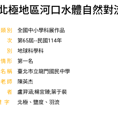
北極地區河口水體自然對
展類別
全國中小學科展作品
屆次
第65屆--民國114年
科別
地球科學科
獎情形
第一名
校名稱
臺北市立龍門國民中學
導老師
陳英杰
作者
盧羿涵;楊宜臻;葉于裴
鍵字
北極、鹽度、羽流