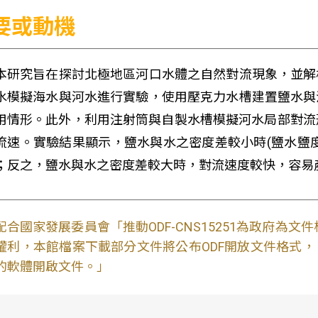
要或動機
究旨在探討北極地區河口水體之自然對流現象，並解析
水模擬海水與河水進行實驗，使用壓克力水槽建置鹽水與
用情形。此外，利用注射筒與自製水槽模擬河水局部對流形成
流速。實驗結果顯示，鹽水與水之密度差較小時(鹽水鹽度小
；反之，鹽水與水之密度差較大時，對流速度較快，容易
配合國家發展委員會「推動ODF-CNS15251為政府為
權利，本館檔案下載部分文件將公布ODF開放文件格式， 免費
的軟體開啟文件。」