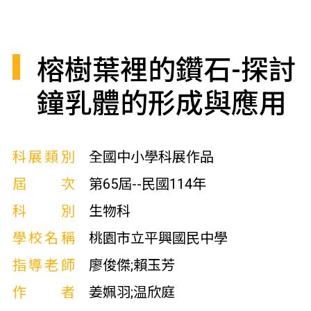
榕樹葉裡的鑽石-探討
鐘乳體的形成與應用
科展類別
全國中小學科展作品
屆次
第65屆--民國114年
科別
生物科
學校名稱
桃園市立平興國民中學
指導老師
廖俊傑;賴玉芳
作者
姜姵羽;温欣庭