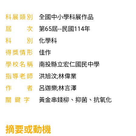
科展類別
全國中小學科展作品
屆次
第65屆--民國114年
科別
化學科
得獎情形
佳作
學校名稱
南投縣立宏仁國民中學
指導老師
洪旭汶;林偉業
作者
呂迦樂;林言澤
關鍵字
黃金串錢柳、抑菌、抗氧化
摘要或動機