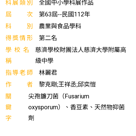
科展類別
全國中小學科展作品
屆次
第63屆--民國112年
科別
農業與食品學科
得獎情形
第二名
學校名
慈濟學校財團法人慈濟大學附屬高
稱
級中學
指導老師
林麗君
作者
黎克剛;王祥丞;邱奕愷
關
尖孢鐮刀菌（Fusarium
鍵
oxysporum）、香豆素、天然物抑菌
字
劑