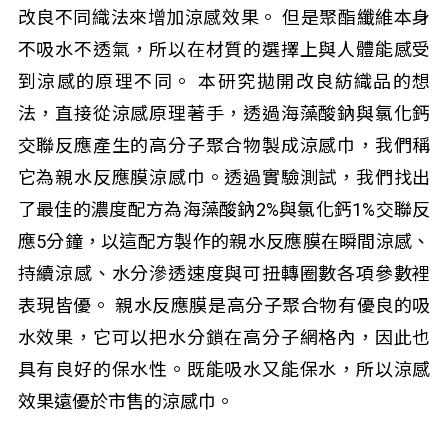
改良不同織法來增加涼感效果。 但是聚酯纖維本身
不吸水不透氣，所以在材質的選擇上與人體能感受
到涼感的原理不同。 本研究拋開改良紡織品的想
法，直接從涼感原理著手，透過海藻酸鈉與氯化鈣
交聯反應產生的高分子聚合物製成涼感巾，我們稱
它為親水反應膜涼感巾。透過實驗測試，我們找出
了最佳的濃度配方為海藻酸鈉2%與氯化鈣1%交聯反
應5分鐘，以這配方製作的親水反應膜在瞬間涼感、
持續涼感、水分滲透速度與可扭轉圈數各項參數裡
表現皆優。 親水反應膜是高分子聚合物有優良的吸
水效果，它可以把水分鎖在高分子網格內，因此也
具有良好的保水性。既能吸水又能保水，所以涼感
效果遠優於市售的涼感巾。