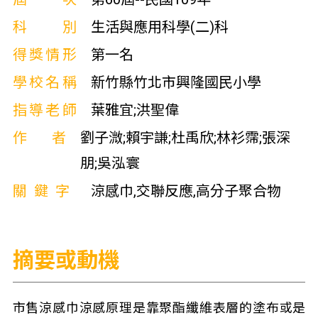
科別
生活與應用科學(二)科
得獎情形
第一名
學校名稱
新竹縣竹北市興隆國民小學
指導老師
葉雅宜;洪聖偉
作者
劉子溦;賴宇謙;杜禹欣;林衫霈;張深
朋;吳泓寰
關鍵字
涼感巾,交聯反應,高分子聚合物
摘要或動機
市售涼感巾涼感原理是靠聚酯纖維表層的塗布或是