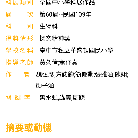
科展類別
全國中小學科展作品
屆次
第60屆--民國109年
科別
生物科
得獎情形
探究精神獎
學校名稱
臺中市私立華盛頓國民小學
指導老師
黃久倫;蕭伃真
作者
魏弘彥;方誌鈞;簡郁勳;張雅涵;陳翊;
顏子涵
關鍵字
黑水虻,蟲糞,廚餘
摘要或動機