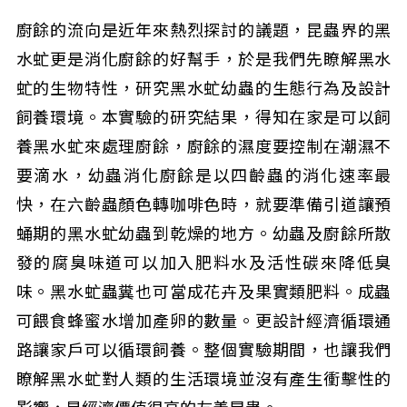
廚餘的流向是近年來熱烈探討的議題，昆蟲界的黑
水虻更是消化廚餘的好幫手，於是我們先瞭解黑水
虻的生物特性，研究黑水虻幼蟲的生態行為及設計
飼養環境。本實驗的研究結果，得知在家是可以飼
養黑水虻來處理廚餘，廚餘的濕度要控制在潮濕不
要滴水，幼蟲消化廚餘是以四齡蟲的消化速率最
快，在六齡蟲顏色轉咖啡色時，就要準備引道讓預
蛹期的黑水虻幼蟲到乾燥的地方。幼蟲及廚餘所散
發的腐臭味道可以加入肥料水及活性碳來降低臭
味。黑水虻蟲糞也可當成花卉及果實類肥料。成蟲
可餵食蜂蜜水增加產卵的數量。更設計經濟循環通
路讓家戶可以循環飼養。整個實驗期間，也讓我們
瞭解黑水虻對人類的生活環境並沒有產生衝擊性的