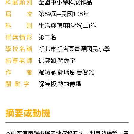
科展類別
全國中小學科展作品
屆次
第59屆--民國108年
科別
生活與應用科學(二)科
得獎情形
第三名
學校名稱
新北市新店區青潭國民小學
指導老師
徐潔如;顏佐宇
作者
羅靖承;郭瑀恩;曹智鈞
關鍵字
解凍板,熱的傳播
摘要或動機
本研究使用鋁板探究快速解凍法，利用熱傳導，嘗