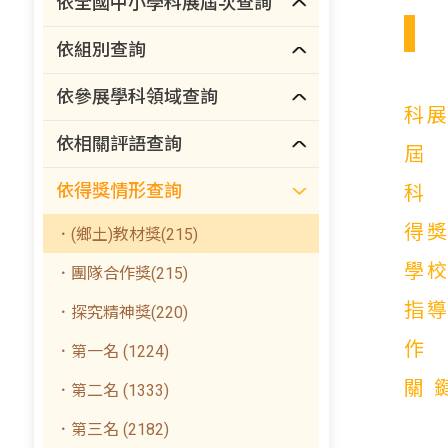
依全國中小學科展屆次查詢
依組別查詢
依參展學科領域查詢
科
依相關評語查詢
依得獎情形查詢
得
．(鄉土)教材獎(215)
學
．團隊合作獎(215)
指
．探究精神獎(220)
．第一名 (1224)
關
．第二名 (1333)
．第三名 (2182)