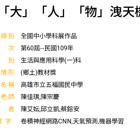
「大」「人」「物」洩天
展類別
全國中小學科展作品
屆次
第60屆--民國109年
科別
生活與應用科學(一)科
獎情形
(鄉土)教材獎
校名稱
高雄市立五福國民中學
導老師
陳佳琪;陳宗慶
作者
陳艾妘;邱立凱;蔡鎔安
鍵字
卷積神經網路CNN,天氣預測,機器學習