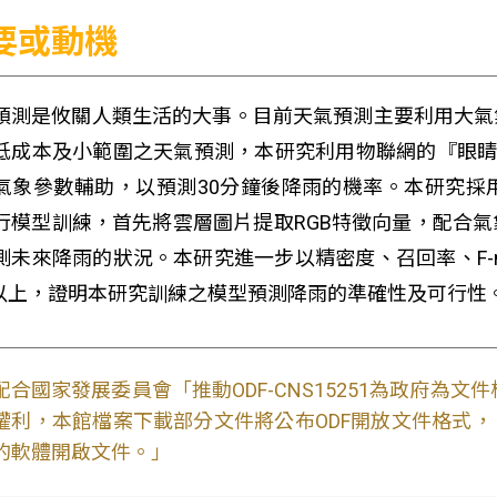
要或動機
預測是攸關人類生活的大事。目前天氣預測主要利用大氣
低成本及小範圍之天氣預測，本研究利用物聯網的『眼睛』-
象參數輔助，以預測30分鐘後降雨的機率。本研究採用卷積神經網路(Co
行模型訓練，首先將雲層圖片提取RGB特徵向量，配合
測未來降雨的狀況。本研究進一步以精密度、召回率、F-m
%以上，證明本研究訓練之模型預測降雨的準確性及可行性
配合國家發展委員會「推動ODF-CNS15251為政府為
權利，本館檔案下載部分文件將公布ODF開放文件格式， 免費
的軟體開啟文件。」