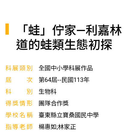
「蛙」佇家—利嘉林
道的蛙類生態初探
科展類別
全國中小學科展作品
屆次
第64屆--民國113年
科別
生物科
得獎情形
團隊合作獎
學校名稱
臺東縣立寶桑國民中學
指導老師
楊惠如;林家正