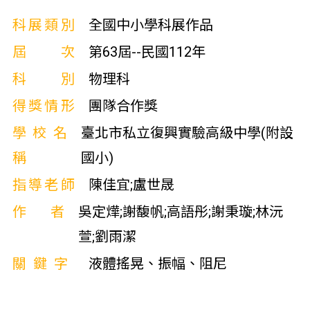
科展類別
全國中小學科展作品
屆次
第63屆--民國112年
科別
物理科
得獎情形
團隊合作獎
學校名
臺北市私立復興實驗高級中學(附設
稱
國小)
指導老師
陳佳宜;盧世晟
作者
吳定燁;謝馥帆;高語彤;謝秉璇;林沅
萱;劉雨潔
關鍵字
液體搖晃、振幅、阻尼