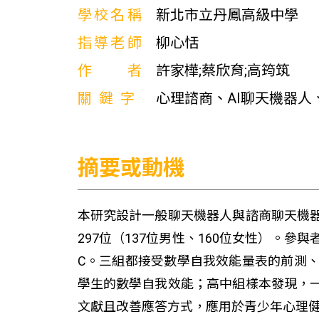
學校名稱
新北市立丹鳳高級中學
指導老師
柳心恬
作者
許家樺;蔡欣育;高筠筑
關鍵字
心理諮商、AI聊天機器人
摘要或動機
本研究設計一般聊天機器人與諮商聊天機
297位（137位男性、160位女性）。
C。三組都接受數學自我效能量表的前測
學生的數學自我效能；高中組樣本發現，
文獻且改善應答方式，應用於青少年心理