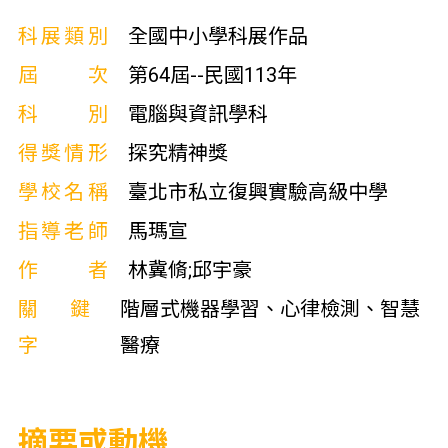
科展類別
全國中小學科展作品
屆次
第64屆--民國113年
科別
電腦與資訊學科
得獎情形
探究精神獎
學校名稱
臺北市私立復興實驗高級中學
指導老師
馬瑪宣
作者
林冀脩;邱宇豪
關鍵
階層式機器學習、心律檢測、智慧
字
醫療
摘要或動機