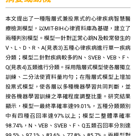
本文提出了一種階層式兼投票式的心律疾病智慧醫
療檢測模型，以MIT-BIH心律資料庫為基礎，建立了
兩種判別模型。模型一針對正常心跳N及較常發生的
V、L、D、R、A(見表3)五種心律疾病進行單一疾病
分類；模型二針對疾病較多的N、SVEB、VEB、F、
Q(見表4)五類進行分類。採用階層式模型使各層獨立
訓練、二分法使資料量均勻；在階層式模型上增加
投票式模型，使各層以多種機器學習共同判斷，並
按各機器學習訓練之準確程度調整比重。研究結果
顯示，模型一最終準確率達99.01%，五種分類類別
中有四種召回率達97%以上；模型二整體準確率
98.74%，N、VEB、SVEB、F、Q五類召回率分別達
99.5%、97.1%、83.6%、77.8%、85.7%。兩模型對