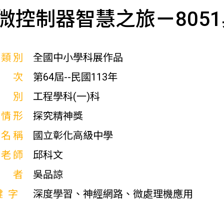
微控制器智慧之旅ㄧ805
展類別
全國中小學科展作品
屆次
第64屆--民國113年
科別
工程學科(一)科
獎情形
探究精神獎
校名稱
國立彰化高級中學
導老師
邱科文
作者
吳品諒
鍵字
深度學習、神經網路、微處理機應用