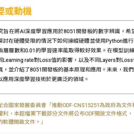
要或動機
究旨在將AI深度學習應用於8051開發板的數字辨識，
探討在硬體受限的情況下如何操縱硬體並使用Python
兩層層數和0.01的學習速率能取得較好效果。在模型訓練中，我
Learning rate對Loss值的影響，以及不同Laye
異，並介紹了8051開發板的基本原理和應用。未來，我
以應用深度學習技術於更廣泛的領域。
配合國家發展委員會「推動ODF-CNS15251為政府為
權利，本館檔案下載部分文件將公布ODF開放文件格式， 免費
的軟體開啟文件。」