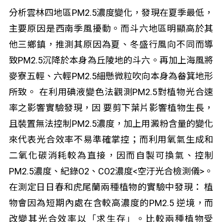
分析雲林四地區PM2.5濃度變化，發現在夏季最低，
主要原因是西南季風擾動。而斗六地區明顯高於其
他三鄉鎮，推測其原因為夏、冬盛行風向不同而導
致PM2.5沉降於本身為丘陵地的斗六。再加上海風將
麥寮五輕、六輕PM2.5細懸微粒吹向本身為畚箕地形
所致。 在利用碘液變色法觀測PM2.5對植物光合速
率之影響實驗發現，因 要剪下葉片影響植物生長，
且裝置無法控制PM2.5濃度，加上用澱粉含量的變化
來代表光合效率不易準確掌控；而利用氧氣生成和
二氧化碳消耗較為直接，因而自製可換氣、控制
PM2.5濃度、紀錄O2、CO2濃度<空汙光合檢測儀>。
在測定日日春和虎尾蘭兩種植物的實驗中發現： 植
物會因為短期內處在含較高濃度的PM2.5 逆境，而
改變其光合效率以「求生存」。比較兩種植物受