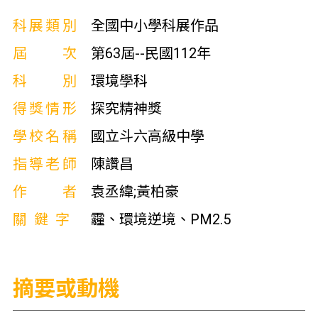
科展類別
全國中小學科展作品
屆次
第63屆--民國112年
科別
環境學科
得獎情形
探究精神獎
學校名稱
國立斗六高級中學
指導老師
陳讚昌
作者
袁丞緯;黃柏豪
關鍵字
霾、環境逆境、PM2.5
摘要或動機