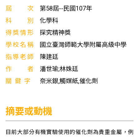
屆次
第58屆--民國107年
科別
化學科
得獎情形
探究精神獎
學校名稱
國立臺灣師範大學附屬高級中學
指導老師
陳建廷
作者
潘世瑜;林姝廷
關鍵字
奈米銀,觸媒紙,催化劑
摘要或動機
目前大部分有機實驗使用的催化劑為貴重金屬，例