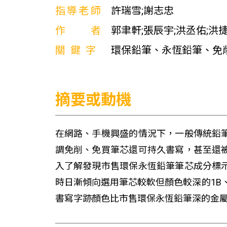
指導老師
許瑞雪;謝志忠
作者
郭聿軒;張辰宇;洪丞佑;洪
關鍵字
環保鉛筆、永恆鉛筆、免
摘要或動機
在網路、手機興盛的情況下，一般傳統鉛
調免削、免買筆芯還可持久書寫，甚至還
入了解發現市售環保永恆鉛筆筆芯成分標
時日漸傾向選用筆芯較軟但顏色較深的1B
書寫字跡顏色比市售環保永恆鉛筆深的金