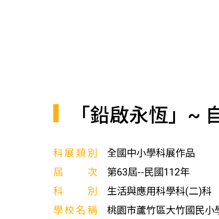
「鉛啟永恆」~ 
科展類別
全國中小學科展作品
屆次
第63屆--民國112年
科別
生活與應用科學科(二)科
學校名稱
桃園市蘆竹區大竹國民小