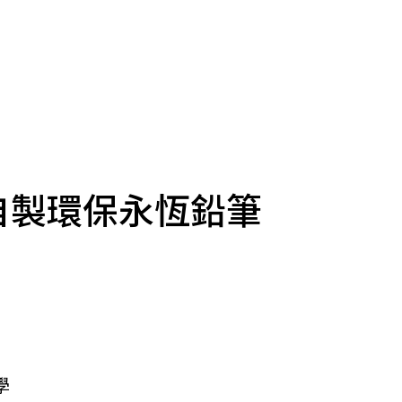
自製環保永恆鉛筆
學