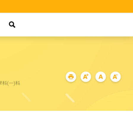
品
科(一)科