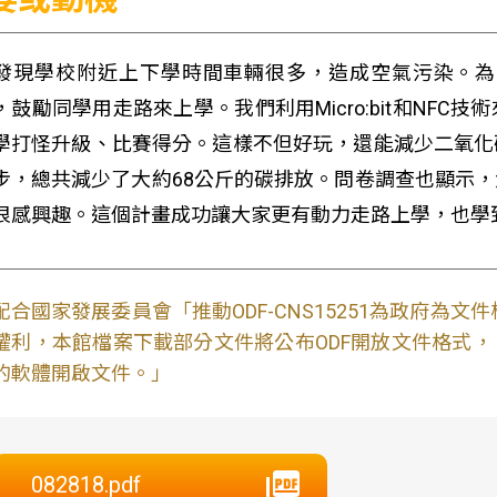
發現學校附近上下學時間車輛很多，造成空氣污染。為
，鼓勵同學用走路來上學。我們利用Micro:bit和NF
學打怪升級、比賽得分。這樣不但好玩，還能減少二氧化
步，總共減少了大約68公斤的碳排放。問卷調查也顯示
很感興趣。這個計畫成功讓大家更有動力走路上學，也學
配合國家發展委員會「推動ODF-CNS15251為政府為
權利，本館檔案下載部分文件將公布ODF開放文件格式， 免費
的軟體開啟文件。」
082818.pdf