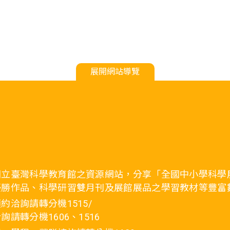
展開網站導覽
國立臺灣科學教育館之資源網站，分享「全國中小學科學
優勝作品、科學研習雙月刊及展館展品之學習教材等豐富
約洽詢請轉分機1515/
詢請轉分機1606、1516