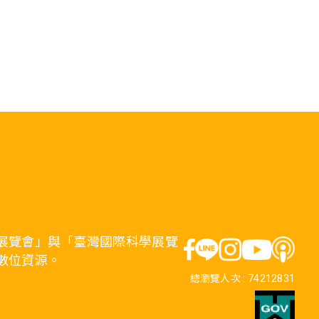
展覽會」與「臺灣國際科學展覽
數位資源。
總瀏覽人次 :
74212831