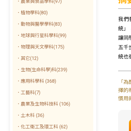
．農業與食品學科(97)
．植物學科(80)
我們
．動物與醫學學科(83)
統」
．地球與行星科學科(99)
讓同
．物理與天文學科(175)
五千
統也
．其它(12)
．生物(生命科學)科(239)
．應用科學科 (368)
「為
擇的
．工藝科(7)
慣用
．農業及生物科技科 (106)
．土木科 (36)
．化工衛工及環工科 (62)