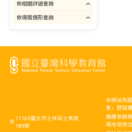
依相關評語查詢
依得獎情形查詢
本網站為
會」歷屆
團體參觀預
11165臺北市士林區士商路
場地使用洽
189號