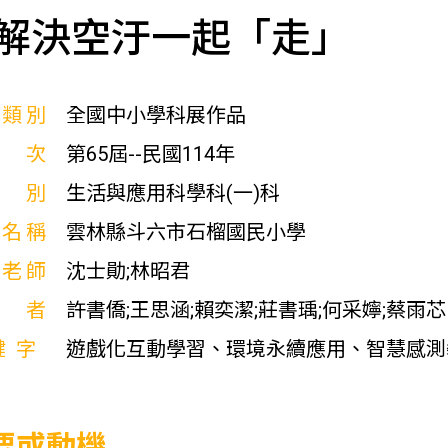
解決空汙一起「走」
展類別
全國中小學科展作品
屆次
第65屆--民國114年
科別
生活與應用科學科(一)科
校名稱
雲林縣斗六市石榴國民小學
導老師
沈士勛;林昭君
作者
許書僑;王思涵;賴奕潔;莊書瑀;何采嬣;蔡雨芯
鍵字
遊戲化互動學習、環境永續應用、智慧感測
要或動機