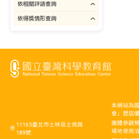
依相關評語查詢
依得獎情形查詢
本網站為
會」歷屆
團體參觀預
11165臺北市士林區士商路
場地使用洽
189號