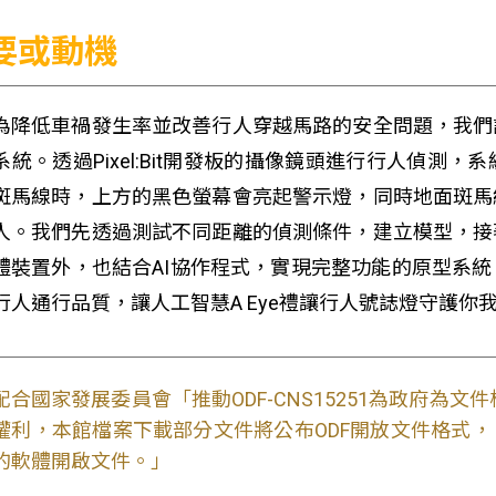
要或動機
低車禍發生率並改善行人穿越馬路的安全問題，我們設
系統。透過Pixel:Bit開發板的攝像鏡頭進行行人偵
斑馬線時，上方的黑色螢幕會亮起警示燈，同時地面斑馬
人。我們先透過測試不同距離的偵測條件，建立模型，接
體裝置外，也結合AI協作程式，實現完整功能的原型系
行人通行品質，讓人工智慧A Eye禮讓行人號誌燈守護
配合國家發展委員會「推動ODF-CNS15251為政府為
權利，本館檔案下載部分文件將公布ODF開放文件格式， 免費
的軟體開啟文件。」