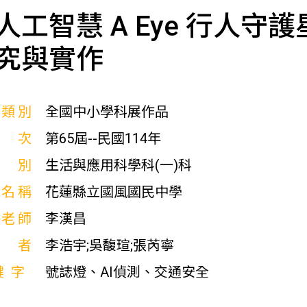
人工智慧 A Eye 行人
究與實作
展類別
全國中小學科展作品
屆次
第65屆--民國114年
科別
生活與應用科學科(一)科
校名稱
花蓮縣立國風國民中學
導老師
李漢昌
作者
李浩宇;吳馥瑄;張芮寧
鍵字
號誌燈、AI偵測、交通安全