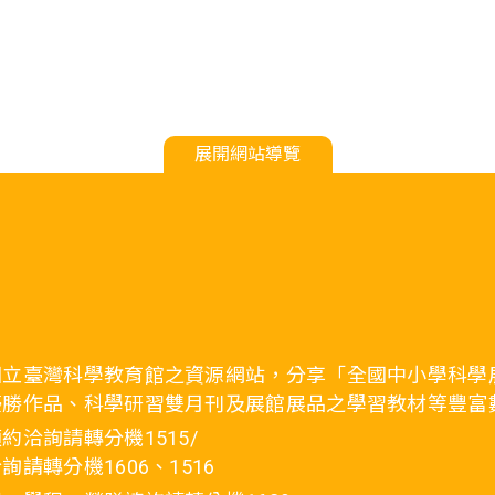
展開網站導覽
國立臺灣科學教育館之資源網站，分享「全國中小學科學
優勝作品、科學研習雙月刊及展館展品之學習教材等豐富
約洽詢請轉分機1515/
詢請轉分機1606、1516