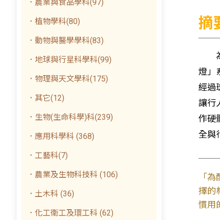
．農業與食品學科(97)
摘
．植物學科(80)
．動物與醫學學科(83)
為降
．地球與行星科學科(99)
燈」
．物理與天文學科(175)
經過
．其它(12)
讓行
．生物(生命科學)科(239)
作硬
全與
．應用科學科 (368)
．工藝科(7)
．農業及生物科技科 (106)
「為
擇的
．土木科 (36)
慣用
．化工衛工及環工科 (62)