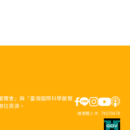
展覽會」與「臺灣國際科學展覽
數位資源。
總瀏覽人次 :
74273470