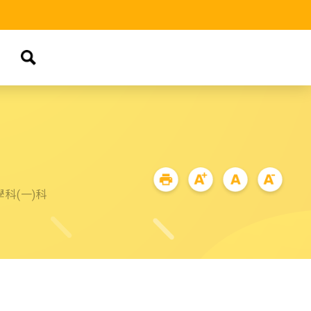
品
科(一)科