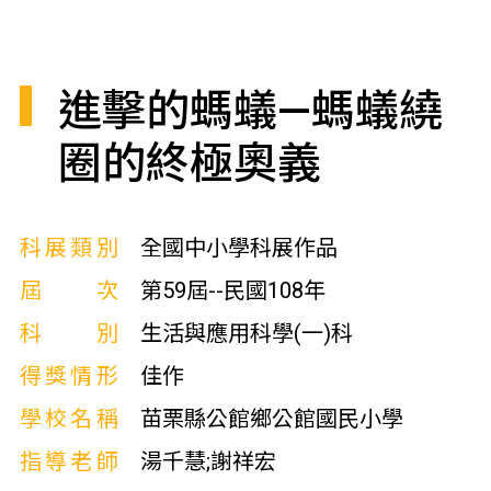
進擊的螞蟻—螞蟻繞
圈的終極奧義
科展類別
全國中小學科展作品
屆次
第59屆--民國108年
科別
生活與應用科學(一)科
得獎情形
佳作
學校名稱
苗栗縣公館鄉公館國民小學
指導老師
湯千慧;謝祥宏