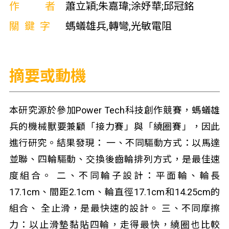
作者
蕭立穎;朱嘉瑋;涂妤華;邱冠銘
關鍵字
螞蟻雄兵,轉彎,光敏電阻
摘要或動機
本研究源於參加Power Tech科技創作競賽，螞蟻雄
兵的機械獸要兼顧「接力賽」與「繞圈賽」，因此
進行研究。結果發現： 一、不同驅動方式：以馬達
並聯、四輪驅動、交換後齒輪排列方式，是最佳速
度組合。 二、不同輪子設計：平面輪、輪長
17.1cm、間距2.1cm、輪直徑17.1cm和14.25cm的
組合、 全止滑，是最快速的設計。 三、不同摩擦
力：以止滑墊黏貼四輪，走得最快，繞圈也比較