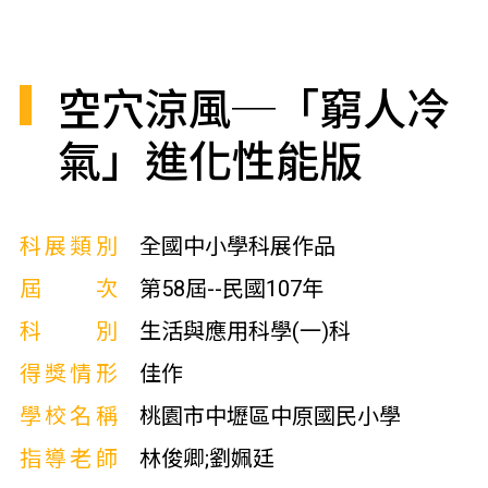
空穴涼風─「窮人冷
氣」進化性能版
科展類別
全國中小學科展作品
屆次
第58屆--民國107年
科別
生活與應用科學(一)科
得獎情形
佳作
學校名稱
桃園市中壢區中原國民小學
指導老師
林俊卿;劉姵廷