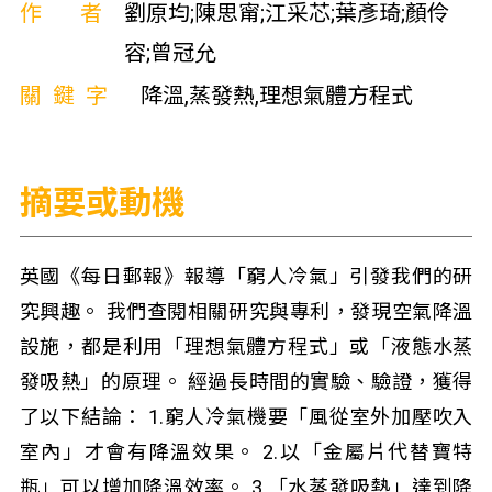
作者
劉原均;陳思甯;江采芯;葉彥琦;顏伶
容;曾冠允
關鍵字
降溫,蒸發熱,理想氣體方程式
摘要或動機
英國《每日郵報》報導「窮人冷氣」引發我們的研
究興趣。 我們查閱相關研究與專利，發現空氣降溫
設施，都是利用「理想氣體方程式」或「液態水蒸
發吸熱」的原理。 經過長時間的實驗、驗證，獲得
了以下結論： 1.窮人冷氣機要「風從室外加壓吹入
室內」才會有降溫效果。 2.以「金屬片代替寶特
瓶」可以增加降溫效率。 3.「水蒸發吸熱」達到降