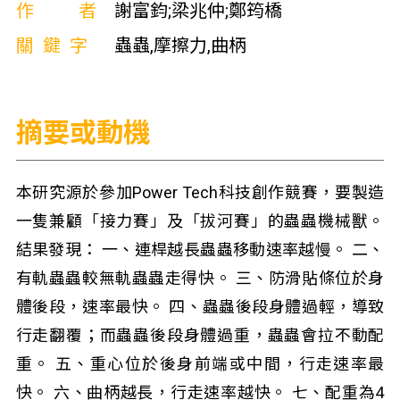
作者
謝富鈞;梁兆仲;鄭筠橋
關鍵字
蟲蟲,摩擦力,曲柄
摘要或動機
本研究源於參加Power Tech科技創作競賽，要製造
一隻兼顧「接力賽」及「拔河賽」的蟲蟲機械獸。
結果發現： 一、連桿越長蟲蟲移動速率越慢。 二、
有軌蟲蟲較無軌蟲蟲走得快。 三、防滑貼條位於身
體後段，速率最快。 四、蟲蟲後段身體過輕，導致
行走翻覆；而蟲蟲後段身體過重，蟲蟲會拉不動配
重。 五、重心位於後身前端或中間，行走速率最
快。 六、曲柄越長，行走速率越快。 七、配重為4