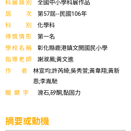
科展類別
全國中小學科展作品
屆次
第57屆--民國106年
科別
化學科
得獎情形
第一名
學校名稱
彰化縣鹿港鎮文開國民小學
指導老師
謝淑鳳;黃文進
作者
林宣均;許芮綺;吳秀萱;黃韋翔;黃新
恩;李胤馳
關鍵字
滑石,矽酮,黏固力
摘要或動機