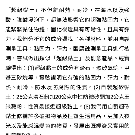
「超級黏土」不但能耐熱、耐冷，在海水以及強
酸、強鹼浸泡下，都無法影響它的超強黏固力，它
能緊緊黏住物體，固化後還具有可彎性，且具有彈
力。我們分析它的成分還找了各種材料，並用自製
測量工具：黏固力、彈力、酸腐蝕測量工具進行檢
測，嘗試做出類似「超級黏土」及創意產品。經實
驗得出：(1)超級黏土的成分有滑石、聚矽氧烷、甲
基三矽烷等，實驗證明它有強的黏固力、彈力、耐
熱、耐冷、防水及防腐蝕的性質。(2)自製超矽黏
土：25公克滑石粉加20公克中性防黴矽酮加2公克玉
米澱粉，性質最接近超級黏土。(3)我們用自製超矽
黏土修補許多破損物品及捏塑生活用品，更加入夜
光以及能感溫變色的物質，發展出既經濟又實用的