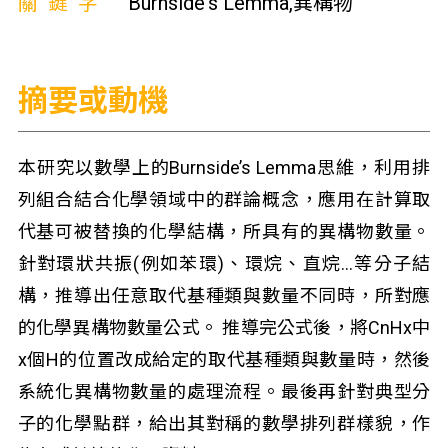
關鍵字
Burnside's Lemma,異構物
摘要或動機
本研究以數學上的Burnside’s Lemma思維，利用排
列組合結合化學領域中的群論概念，應用在計算取
代基可被替換的化學結構，所具有的異構物數量。
針對環狀共振(例如苯環)、環烷、直烷…等分子結
構，推導出任意取代基種類與數量不同時，所對應
的化學異構物數量公式。 推導完公式後，將CnHx中
x個H的位置改成給定的取代基種類與數量時，然後
系統化異構物數量的處理流程。最後再針對典型分
子的化學點群，給出其對稱的數學排列群樣貌，作