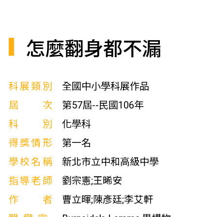
怎麼翻身都不漏
科展類別
全國中小學科展作品
屆次
第57屆--民國106年
科別
化學科
得獎情形
第一名
學校名稱
新北市立中和高級中學
指導老師
劉宗憲;王晞安
作者
曹立暉;陳彥廷;李艾軒