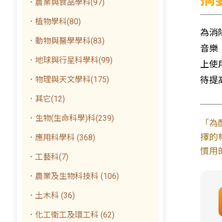
．農業與食品學科(97)
．植物學科(80)
為消
．動物與醫學學科(83)
音樂
．地球與行星科學科(99)
上使
．物理與天文學科(175)
待提
．其它(12)
．生物(生命科學)科(239)
「為
擇的
．應用科學科 (368)
慣用
．工藝科(7)
．農業及生物科技科 (106)
．土木科 (36)
．化工衛工及環工科 (62)