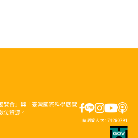
展覽會」與「臺灣國際科學展覽
數位資源。
總瀏覽人次 :
74280791