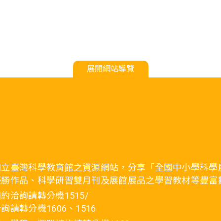
展開網站導覽
國立臺灣科學教育館之資源網站，分享「全國中小學科學
優勝作品、科學研習雙月刊及展館展品之學習教材等豐富
約洽詢請轉分機1515/
詢請轉分機1606、1516