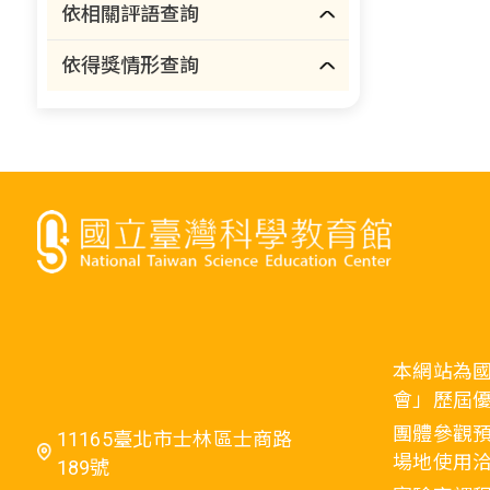
依相關評語查詢
依得獎情形查詢
本網站為
會」歷屆
團體參觀預
11165臺北市士林區士商路
場地使用洽
189號