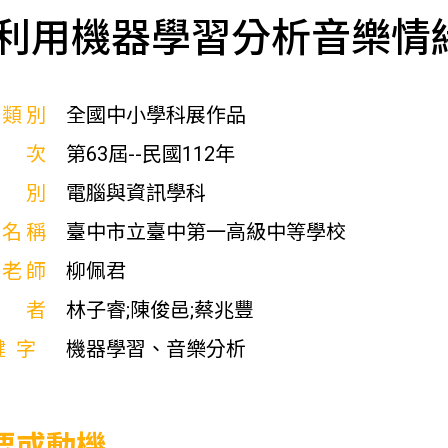
利用機器學習分析音樂情
展類別
全國中小學科展作品
屆次
第63屆--民國112年
科別
電腦與資訊學科
校名稱
臺中市立臺中第一高級中等學校
導老師
柳佩君
作者
林子睿;陳俊邑;蔡兆豐
鍵字
機器學習、音樂分析
要或動機