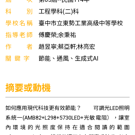
科別
工程學科(二)科
學校名稱
臺中市立東勢工業高級中等學校
指導老師
傅慶榮;余秉祐
作者
趙昱寧;蔡亞軒;林亮宏
關鍵字
節能、通風、生成式AI
摘要或動機
如何應用現代科技更有效節能？ 可調光LED照明
系統一(AMB82+L298+5730LED+光敏電阻），讓室
內環境的光照度保持在適合閱讀的範圍