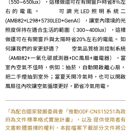
（550~650lux），這樣做還可在有開窗戶時省8％左
右的電能。 可調光LED照明系統二
(AMB82+L298+5730LED+GenAI），讓室內環境的光
照度保持在適合生活的範圍（ 300~400lux），這樣
做還可在有開窗戶與太陽時省20%左右的電能。 如
何讓我們的家更舒適？ 空氣品質檢測控制系統
（AMB82+一氧化碳感測器+DC風扇+繼電器），當
室內空氣不佳時，例如：抽菸，自動開啟離心扇，
把二手煙抽到室外；當夏天開冷氣時，也可以開啟
風扇往內吹讓空氣循環更好，節省冷氣用電。
「為配合國家發展委員會「推動ODF-CNS15251為政
府為文件標準格式實施計畫」，以及 提供使用者有
文書軟體選擇的權利，本館檔案下載部分文件將公