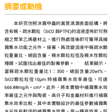
摘要或動機
本研究仿照沐霧甲蟲的異質濕潤表面結構，將
含有親、疏水顆粒（SiO2 與PTFE)的溶液塗佈於可熱
縮之聚苯乙烯基材上，進行熱處理後即可獲得具捕
霧集水功能之元件。接著，再改變溶液中親疏水顆
粒重量比、總固含量、親水顆粒粒徑及親水性顆粒
種類，試圖找出最佳的製備參數。 結果顯示，
當親疏水顆粒重量比1：300、總固含量20wt%、
SiO2顆粒粒徑10μm 時捕霧集水效率最佳，可達
666.88mg/h‧cm²。此外，將本實驗中捕霧集水效
率最佳之元件與陶瓷、高分子和金屬材料進行捕霧
集水效率比較，其中本實驗設計的最佳參數捕霧集
水元件有較佳的捕霧集水效果，是一種高效率、低