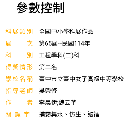
參數控制
科展類別
全國中小學科展作品
屆次
第65屆--民國114年
科別
工程學科(二)科
得獎情形
第二名
學校名稱
臺中市立臺中女子高級中等學校
指導老師
吳榮修
作者
李晨伊;魏云芊
關鍵字
捕霧集水、仿生、皺褶