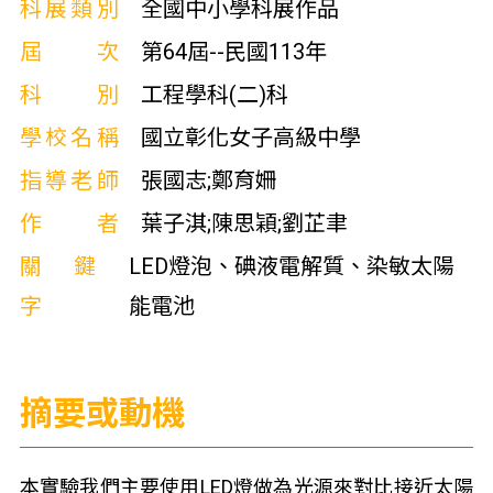
科展類別
全國中小學科展作品
屆次
第64屆--民國113年
科別
工程學科(二)科
學校名稱
國立彰化女子高級中學
指導老師
張國志;鄭育姍
作者
葉子淇;陳思穎;劉芷聿
關鍵
LED燈泡、碘液電解質、染敏太陽
字
能電池
摘要或動機
本實驗我們主要使用LED燈做為光源來對比接近太陽