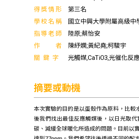
得獎情形
第三名
學校名稱
國立中興大學附屬高級中
指導老師
陸原;蔡怡安
作者
陳紓嫻;黃紀堯;柯駿宇
關鍵字
光觸媒,CaTiO3,光催化反
摘要或動機
本次實驗的目的是以蛋殼作為原料，比較水熱
後我們找出最佳反應觸媒後，以日光取代
碳、減緩全球暖化所造成的問題。目前以實
達到77ppm。我們希望往後透過不同的