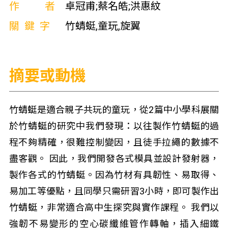
作者
卓冠甫;蔡名皓;洪惠紋
關鍵字
竹蜻蜓,童玩,旋翼
摘要或動機
竹蜻蜓是適合親子共玩的童玩，從2篇中小學科展關
於竹蜻蜓的研究中我們發現：以往製作竹蜻蜓的過
程不夠精確，很難控制變因，且徒手拉繩的數據不
盡客觀。 因此，我們開發各式模具並設計發射器，
製作各式的竹蜻蜓。因為竹材有具韌性、易取得、
易加工等優點，且同學只需研習3小時，即可製作出
竹蜻蜓，非常適合高中生探究與實作課程。 我們以
強韌不易變形的空心碳纖維管作轉軸，插入細鐵