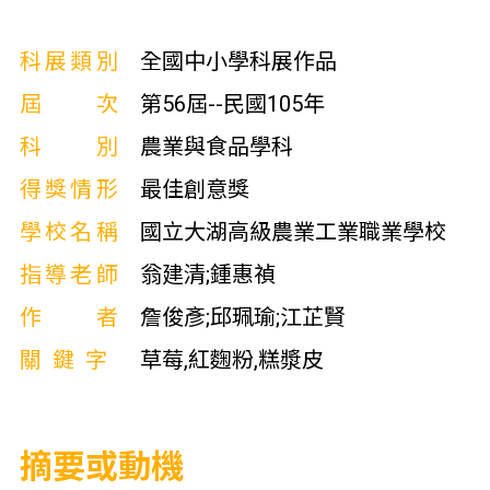
科展類別
全國中小學科展作品
屆次
第56屆--民國105年
科別
農業與食品學科
得獎情形
最佳創意獎
學校名稱
國立大湖高級農業工業職業學校
指導老師
翁建清;鍾惠禎
作者
詹俊彥;邱珮瑜;江芷賢
關鍵字
草莓,紅麴粉,糕漿皮
摘要或動機