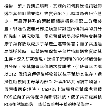
植物一葉片受到逆境時，其體內如何將逆境訊號傳
遞到其他組織並進行物質分配？此領域過去研究甚
少，而品萍特殊的葉狀體相連構造搭配二分盤裝
置，很適合處理局部逆境並探討體內傳訊與物質分
配機制。研究發現：當母葉遭遇局部逆境時會將健
康子葉釋放以減少子葉產生連帶傷害；而子葉遭遇
局部逆境時，母葉選擇保留子葉並持續送物質助其
生存。深入研究發現，逆境子葉累積的ROS將觸發物
質分配，使其向母葉傳送求救訊號，促使母葉內部
以Ca2+做訊息傳導後將物質送往子葉助其生存。選
擇性斷裂則由母葉內部Ca2+與ROS共同調節觸發，
母葉遭遇逆境時， Ca2+為上游觸發母葉節處累積
ROS並向子葉傳遞單向斷裂訊號，使子葉節處累積
ROS後誘導斷裂，降低母葉對子葉的連帶傷害。