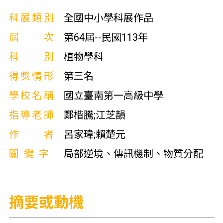
科展類別
全國中小學科展作品
屆次
第64屆--民國113年
科別
植物學科
得獎情形
第三名
學校名稱
國立臺南第一高級中學
指導老師
鄭楷騰;江芝韻
作者
呂家瑋;賴楚元
關鍵字
局部逆境、傳訊機制、物質分配
摘要或動機