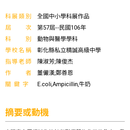
科展類別
全國中小學科展作品
屆次
第57屆--民國106年
科別
動物與醫學學科
學校名稱
彰化縣私立精誠高級中學
指導老師
陳淑芳;陳俊杰
作者
董儼漢;鄭善恩
關鍵字
E.coli,Ampicillin,牛奶
摘要或動機