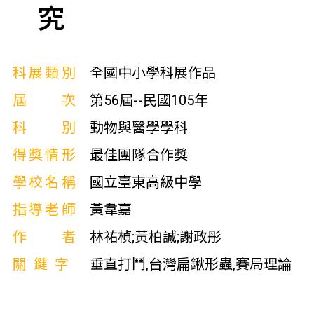
究
科展類別
全國中小學科展作品
屆次
第56屆--民國105年
科別
動物與醫學學科
得獎情形
最佳團隊合作獎
學校名稱
國立臺東高級中學
指導老師
黃韋嘉
作者
林祐楨;黃柏誠;謝政彤
關鍵字
垂直打鬥,台灣扁鍬形蟲,賽局理論