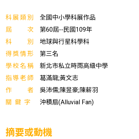
科展類別
全國中小學科展作品
屆次
第60屆--民國109年
科別
地球與行星科學科
得獎情形
第三名
學校名稱
新北市私立時雨高級中學
指導老師
葛滿龍;黃文志
作者
吳沛儒;陳昱豪;陳薪羽
關鍵字
沖積扇(Alluvial Fan)
摘要或動機